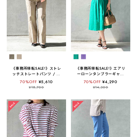
《事務所移転SALE!》ストレ
《事務所移転SALE!》エアリ
ッチストレートパンツ / セ
ーローンタンブラーギャザ
ットアップ可 / 麻調【 日本
ースカート【 日本製 / 手洗
70%OFF
¥5,610
70%OFF
¥4,290
製 / 手洗い可 】
い可 】
¥18,700
¥14,300