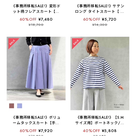
《事務所移転SALE!》変形ド
《事務所移転SALE!》サテン
ット柄フレアスカート【手
ロング タイトスカート【 日
洗い可 / 日本製 】
本製 / 手洗い可】
60%OFF
¥7,480
60%OFF
¥5,720
¥18,700
¥14,300
《事務所移転SALE!》ボリュ
《事務所移転SALE!》【S.M
ームタックスカート【手洗
サイズ用】ボートネック/ド
い可 / 日本製 】
ルマンスリーブボーダーカ
60%OFF
¥7,920
40%OFF
¥5,808
ットソー【 2022SS /
¥19,800
¥9,680