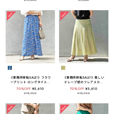
EAST END HIGHLANDERS
/ 日本製 / 手洗い可】
《事務所移転SALE!》フラワ
《事務所移転SALE!》美しい
ープリント ロングタイトス
ドレープ感のフレアスカー
カート【手洗い可 / 日本製
ト【手洗い可 / 日本製 】
70%OFF
¥5,610
70%OFF
¥5,610
】
¥18,700
¥18,700