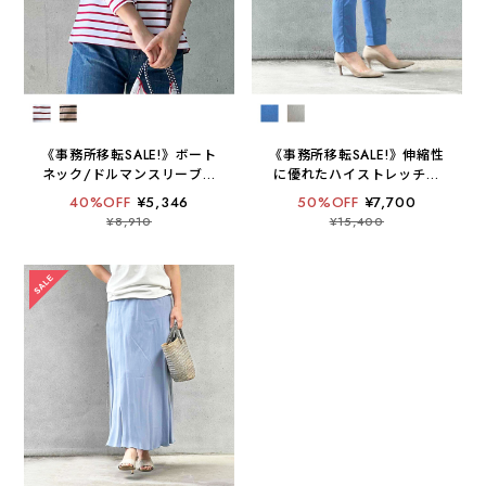
《事務所移転SALE!》ボート
《事務所移転SALE!》伸縮性
ネック/ドルマンスリーブボ
に優れたハイストレッチの
ーダーカットソー【 EAST
テーパードパンツ【 日本製
40%OFF
¥5,346
50%OFF
¥7,700
END HIGHLANDERS / 日
/ 手洗い可 】
¥8,910
¥15,400
本製 / 手洗い可】