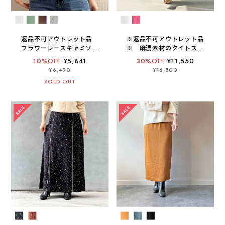
返品不可アウトレット品
※返品不可アウトレット品
フラワーレースキャミソー
※ 麻混素材のタイトスカ
ル / ホールガーメント【 日
ート【日本製 / 手洗い可】
10%OFF
¥5,841
30%OFF
¥11,550
本製 / 手洗い可 】
¥6,490
¥16,500
SOLD OUT