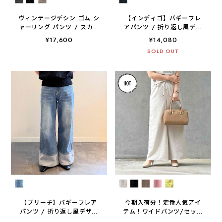
ヴィンテージデシン ゴム シ
【インディゴ】バギーフレ
ャーリング パンツ / スカン
アパンツ / 折り返し風デザ
ツ / キュロット 【 日本製
イン / 感動の履き心地「神
¥17,600
¥14,080
/ 手洗い可 】
デニム」
SOLD OUT
【ブリーチ】バギーフレア
今期入荷分！定番人気アイ
パンツ / 折り返し風デザイ
テム！ワイドパンツ/セット
ン / 感動の履き心地「神デ
アップ可【 日本製 / 手洗い