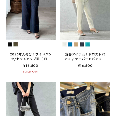
2025年入荷分！ワイドパン
定番アイテム！ドロストパ
ツ/セットアップ可【 日本
ンツ / テーパードパンツ ウ
製 / 手洗い可 】
エストゴム 【手洗い可 /
¥16,500
¥16,500
日本製 】
SOLD OUT