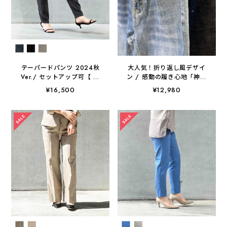
テーパードパンツ 2024秋
大人気！折り返し風デザイ
Ver./ セットアップ可【 日
ン / 感動の履き心地「神デ
本製 / 手洗い可】
ニム」
¥16,500
¥12,980