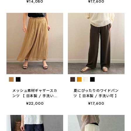
¥14,080
¥17,600
ニム」
可 】
メッシュ素材ギャザースカ
夏にぴったりのワイドパン
ンツ 【 日本製 / 手洗い可
ツ【 日本製 / 手洗い可 】
】
¥22,000
¥17,600