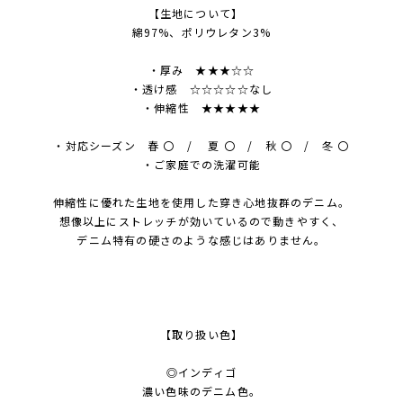
【生地について】
綿97%、ポリウレタン3%
・厚み ★★★☆☆
・透け感 ☆☆☆☆☆なし
・伸縮性 ★★★★★
・対応シーズン 春 〇 / 夏 〇 / 秋 〇 / 冬 〇
・ご家庭での洗濯可能
伸縮性に優れた生地を使用した穿き心地抜群のデニム。
想像以上にストレッチが効いているので動きやすく、
デニム特有の硬さのような感じはありません。
【取り扱い色】
◎インディゴ
濃い色味のデニム色。