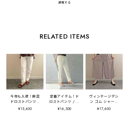
通報する
RELATED ITEMS
今年も入荷！麻混
定番アイテム！ド
ヴィンテージデシ
ドロストパンツ /
ロストパンツ / テ
ン ゴム シャーリ
テーパードパンツ
ーパードパンツ ウ
ング パンツ / ス
¥15,400
¥16,500
¥17,600
ウエストゴム
エストゴム 【手
カンツ / キュロッ
【手洗い可 / 日本
洗い可 / 日本製
ト 【 日本製 / 手
製 】
】
洗い可 】