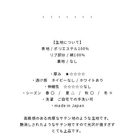
・ ・ ・ ・ ・ ・ ・
【生地について】
表地 / ポリエステル100％
リブ部分 / 綿100％
裏地 / なし
・厚み ★☆☆☆☆
・透け感 ネイビーなし / ホワイトあり
・伸縮性 ☆☆☆☆☆なし
・シーズン 春 〇 / 夏 △ / 秋 〇 / 冬 ×
・洗濯 ご自宅での手洗い可
・made in Japan
高級感のある肉厚なサテン地のような生地です。
艶消しされたようなサテン地ですので光沢が強すぎず
とても上品です。