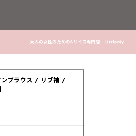
大人の女性のためのSサイズ専門店 LittleMy
ブラウス / リブ袖 /
 】