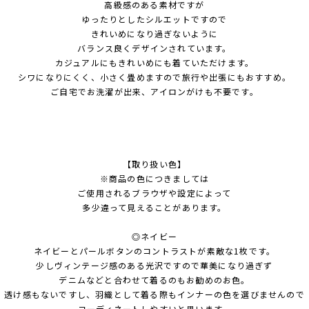
高級感のある素材ですが
ゆったりとしたシルエットですので
きれいめになり過ぎないように
バランス良くデザインされています。
カジュアルにもきれいめにも着ていただけます。
シワになりにくく、小さく畳めますので旅行や出張にもおすすめ。
ご自宅でお洗濯が出来、アイロンがけも不要です。
【取り扱い色】
※商品の色につきましては
ご使用されるブラウザや設定によって
多少違って見えることがあります。
◎ネイビー
ネイビーとパールボタンのコントラストが素敵な1枚です。
少しヴィンテージ感のある光沢ですので華美になり過ぎず
デニムなどと合わせて着るのもお勧めのお色。
透け感もないですし、羽織として着る際もインナーの色を選びませんので
コーディネートしやすいと思います。