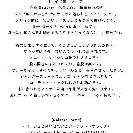
【サイズ感について】
◎身長147cm 体重40kg 着用時の感想
シンプルにかぶるだけのサラッと着られるワンピースです。
デザイン的に、細かいサイズは気にせず着て頂けるので、
5号～9号くらいの方におすすめです。
身長は小柄さんでお胸のある方やぽっちゃりな方にもお薦めです。
着丈はまっすぐ立って、くるぶしがしっかり見える長さ。
マキシ丈ほど長くないので安心して着られます。
スニーカーやペタンコ靴でも大丈夫です。
脇の開きにゆとりがあり、着脱は楽です。
その分中が見えますのでキャミソールなど一枚合わせてください。
ジャンパースカートのようにTシャツなどを合わせて
コーディネートを楽しむのもお勧めです。
中に合わせるアイテム次第で印象が大きく変わります。
夏にサラッと着る事ができるので、一枚持っていると便利です。
【Related Items】
・ベージュと合わせているジャケット（ブラック）
https://www.littlemy.jp/items/138928481