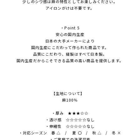
少しのシワ感は麻の特性としてお楽しみください。
アイロンがけは不要です。
・Point 5
安心の国内生産
日本の大手メーカーにより
国内生産にこだわって作られた商品です。
品質にこだわり、縫製はすべて日本製。
国内生産だからこそできる品質の高い商品を提供します。
【生地について】
麻100％
・厚み ★★★☆☆
・透け感 ☆☆☆☆☆なし
・伸縮性 ☆☆☆☆☆なし
・対応シーズン 春 △ / 夏 〇 / 秋 △ / 冬 ×
・ご家庭での洗濯可能