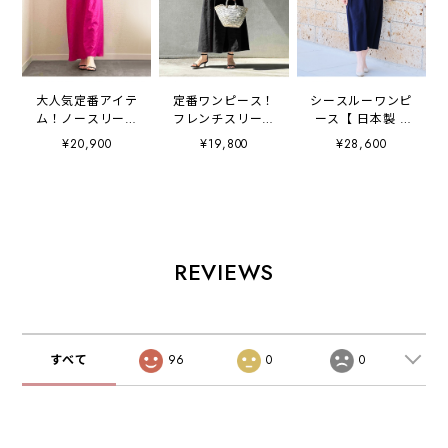
大人気定番アイテ
定番ワンピース！
シースルーワンピ
ム！ノースリーブ
フレンチスリーブ
ース【 日本製 /
ワンピース【日本
ワンピース【日本
手洗い可】
¥20,900
¥19,800
¥28,600
製 / 洗濯可能 】
製 / 洗濯可能 】
REVIEWS
すべて
96
0
0