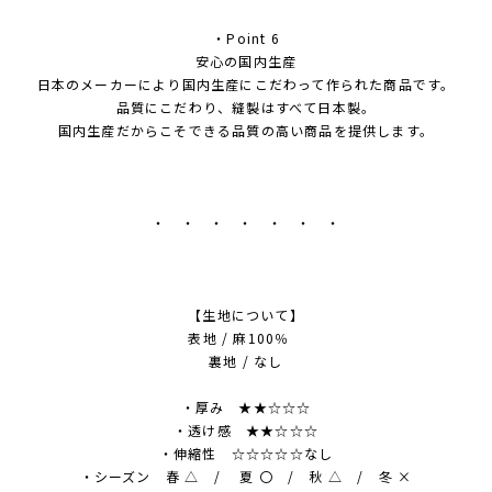
・Point 6
安心の国内生産
日本のメーカーにより国内生産にこだわって作られた商品です。
品質にこだわり、縫製はすべて日本製。
国内生産だからこそできる品質の高い商品を提供します。
・ ・ ・ ・ ・ ・ ・
【生地について】
表地 / 麻100％
裏地 / なし
・厚み ★★☆☆☆
・透け感 ★★☆☆☆
・伸縮性 ☆☆☆☆☆なし
・シーズン 春 △ / 夏 〇 / 秋 △ / 冬 ×