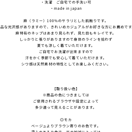
・洗濯 ご自宅での手洗い可
・made in japan
麻（ラミー）100％のサラリとした肌触りです。
上品な光沢感がありますので、きれいめカジュアルがお好きな方にお薦めです
麻特有のネップはあまり見られず、見た目もキレイです。
しっかりと張りがありますので身体のラインを拾わず
夏でも涼しく着ていただけます。
ご自宅でお洗濯が出来ますので
汗をかく季節でも安心して着ていただけます。
シワ感は天然素材の特性としてお楽しみください。
【取り扱い色】
※商品の色につきましては
ご使用されるブラウザや設定によって
多少違って見えることがあります。
◎モカ
ベージュよりブラウン寄りのお色です。
深みのあるお色で、光の加減によっては