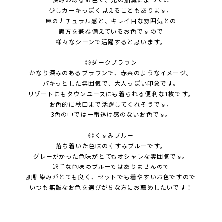
少しカーキっぽく見えることもあります。
麻のナチュラル感と、キレイ目な雰囲気との
両方を兼ね備えているお色ですので
様々なシーンで活躍すると思います。
◎ダークブラウン
かなり深みのあるブラウンで、赤茶のようなイメージ。
パキっとした雰囲気で、大人っぽい印象です。
リゾートにもタウンユースにも着られる便利な1枚です。
お色的に秋口まで活躍してくれそうです。
3色の中では一番透け感のないお色です。
◎くすみブルー
落ち着いた色味のくすみブルーです。
グレーがかった色味がとてもオシャレな雰囲気です。
派手な色味のブルーではありませんので
肌馴染みがとても良く、セットでも着やすいお色ですので
いつも無難なお色を選びがちな方にお薦めしたいです！