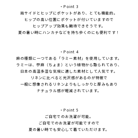
・Point 3
両サイドとヒップにポケットがあり、とても機能的。
ヒップの高い位置にポケットが付いていますので
ヒップアップ効果も期待できそうです。
夏の暑い時にハンカチなどを持ち歩くのにも便利です！
・Point 4
麻の種類に一つである「ラミー素材」を使用しています。
ラミーは、苧麻（ちょま）という植物から取られており、
日本の高温多湿な気候に適した素材として人気です。
リネンに比べると光沢感があるのが特徴で
一般に想像されるリネンよりもしっかりと厚みもあり
ナチュラル感が軽減されています。
・Point 5
ご自宅でのお洗濯が可能。
ご自宅でのお洗濯が可能ですので
夏の暑い時でも安心して着ていただけます。