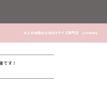
大人の女性のためのSサイズ専門店 LittleMy
開催です！