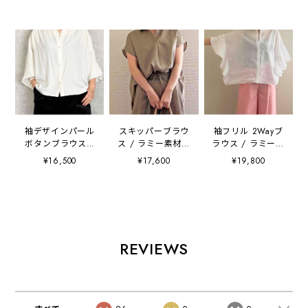
袖デザインパール
スキッパーブラウ
袖フリル 2Wayブ
ボタンブラウス /
ス / ラミー素材【
ラウス / ラミー素
リブ袖 / 【日本製
日本製 / 手洗い可
材【 日本製 / 手
¥16,500
¥17,600
¥19,800
/ 洗濯可能 】
】
洗い可 】
REVIEWS