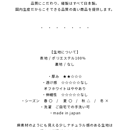
品質にこだわり、縫製はすべて日本製。
国内生産だからこそできる品質の高い商品を提供します。
・ ・ ・ ・ ・ ・ ・
【生地について】
表地 / ポリエステル100％
裏地 / なし
・厚み ★★☆☆☆
・透け感 ☆☆☆☆☆なし
オフホワイトはややあり
・伸縮性 ☆☆☆☆☆なし
・シーズン 春 〇 / 夏 〇 / 秋 △ / 冬 ×
・洗濯 ご自宅での手洗い可
・made in japan
麻素材のようにも見える少しナチュラル感のある生地は