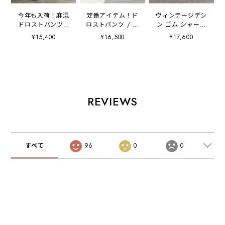
今年も入荷！麻混
定番アイテム！ド
ヴィンテージデシ
ドロストパンツ /
ロストパンツ / テ
ン ゴム シャーリ
テーパードパンツ
ーパードパンツ ウ
ング パンツ / ス
¥15,400
¥16,500
¥17,600
ウエストゴム
エストゴム 【手
カンツ / キュロッ
【手洗い可 / 日本
洗い可 / 日本製
ト 【 日本製 / 手
製 】
】
洗い可 】
REVIEWS
すべて
96
0
0