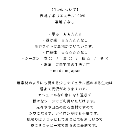
【生地について】
表地 / ポリエステル100％
裏地 / なし
・厚み ★★☆☆☆
・透け感 ☆☆☆☆☆なし
※ホワイトは裏地がついています。
・伸縮性 ☆☆☆☆☆なし
・シーズン 春 〇 / 夏 〇 / 秋 △ / 冬 ×
・洗濯 ご自宅での手洗い可
・made in japan
麻素材のようにも見える少しナチュラル感のある生地は
程よく光沢がありますので、
カジュアルな印象になり過ぎず
様々なシーンでご利用いただけます。
元々やや凹凸のある素材ですので
シワにならず、アイロンがけも不要です。
肌触りはサラッとしておりとても涼しいので
夏にサラッと一枚で着るのに最適です。