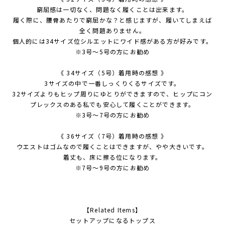
窮屈感は一切なく、問題なく履くことは出来ます。
履く際に、腰骨あたりで窮屈かな？と感じますが、履いてしまえば
全く問題ありません。
個人的には34サイズ位シルエットにワイド感がある方が好みです。
※3号～5号の方にお勧め
《 34サイズ（5号）着用時の感想 》
3サイズの中で一番しっくりくるサイズです。
32サイズよりもヒップ周りにゆとりができますので、ヒップにコン
プレックスのある私でも安心して履くことができます。
※3号～7号の方にお勧め
《 36サイズ（7号）着用時の感想 》
ウエストはゴムなので履くことはできますが、やや大きいです。
着丈も、床に擦る位になります。
※7号～9号の方にお勧め
【Related Items】
セットアップになるトップス