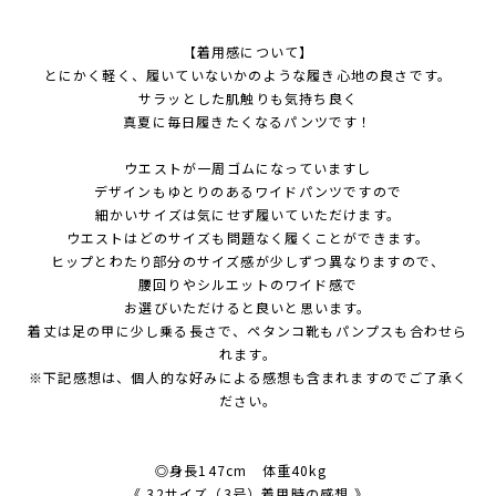
【着用感について】
とにかく軽く、履いていないかのような履き心地の良さです。
サラッとした肌触りも気持ち良く
真夏に毎日履きたくなるパンツです！
ウエストが一周ゴムになっていますし
デザインもゆとりのあるワイドパンツですので
細かいサイズは気にせず履いていただけます。
ウエストはどのサイズも問題なく履くことができます。
ヒップとわたり部分のサイズ感が少しずつ異なりますので、
腰回りやシルエットのワイド感で
お選びいただけると良いと思います。
着丈は足の甲に少し乗る長さで、ペタンコ靴もパンプスも合わせら
れます。
※下記感想は、個人的な好みによる感想も含まれますのでご了承く
ださい。
◎身長147cm 体重40kg
《 32サイズ（3号）着用時の感想 》